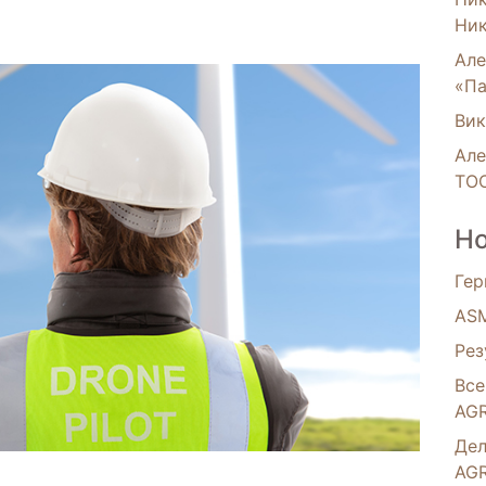
Ник
Але
«Па
Вик
Але
ТОО
Но
Гер
ASM
Рез
Все
AG
Дел
AG