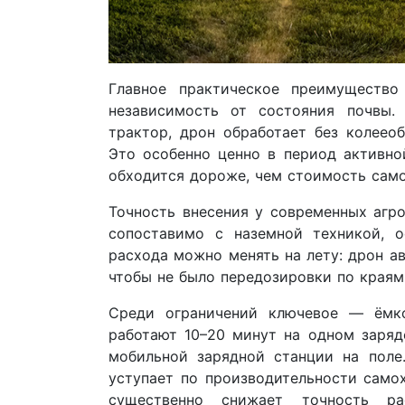
Главное практическое преимуществ
независимость от состояния почвы.
трактор, дрон обработает без колееоб
Это особенно ценно в период активно
обходится дороже, чем стоимость само
Точность внесения у современных агр
сопоставимо с наземной техникой, 
расхода можно менять на лету: дрон а
чтобы не было передозировки по краям
Среди ограничений ключевое — ёмко
работают 10–20 минут на одном заряде
мобильной зарядной станции на пол
уступает по производительности само
существенно снижает точность р