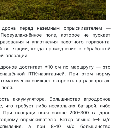
о дрона перед наземным опрыскивателем —
 Переувлажнённое поле, которое не пускает
разования и уплотнения пахотного горизонта.
й вегетации, когда промедление с обработкой
й операции.
одронов достигает ±10 см по маршруту — это
оснащённой RTK-навигацией. При этом норму
втоматически снижает скорость на разворотах,
 поля.
сть аккумулятора. Большинство агродронов
, что требует либо нескольких батарей, либо
е. При площади поля свыше 200–300 га дрон
ходному опрыскивателю. Ветер свыше 5–6 м/с
аспыления, а при 8–10 м/с большинство