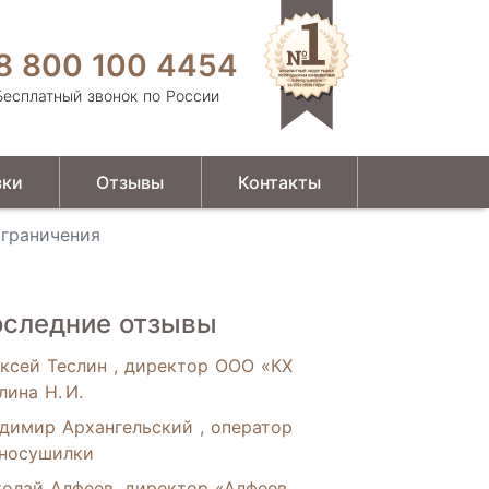
8 800 100 4454
Бесплатный звонок по России
зки
Отзывы
Контакты
ограничения
следние отзывы
ксей Теслин , директор ООО «КХ
лина Н. И.
димир Архангельский , оператор
носушилки
олай Алфеев, директор «Алфеев