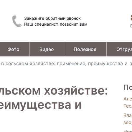
Закажите обратный звонок
Наш специалист позвонит вам
Фото
Видео
Полезное
Отгру
Устройства предварительной подготовки зерна
в сельском хозяйстве: применение, преимущества и 
льском хозяйстве:
По
Але
еимущества и
Тес
Вла
зер
Ник