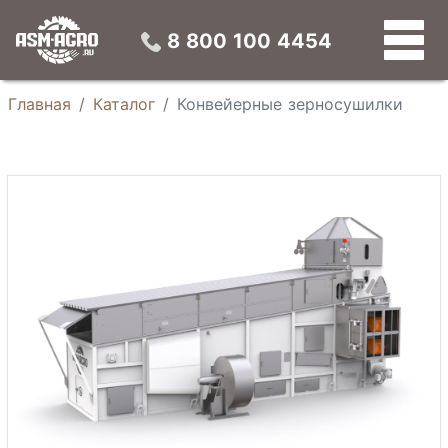
Конвейерные зерносушилки
Универсальные зерновые сепараторы
Конусные силосы
Устройства предварительной подготовки зерна
8 800 100 4454
Главная
Каталог
Конвейерные зерносушилки