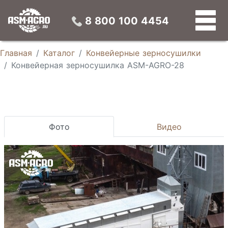
Конвейерные зерносушилки
Универсальные зерновые сепараторы
Конусные силосы
Устройства предварительной подготовки зерна
8 800 100 4454
Главная
Каталог
Конвейерные зерносушилки
Конвейерная зерносушилка ASM-AGRO-28
Фото
Видео