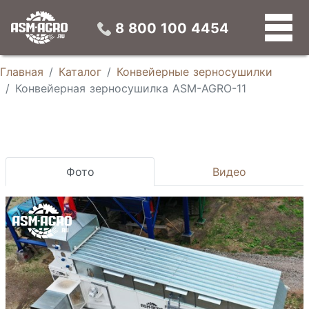
Конвейерные зерносушилки
Универсальные зерновые сепараторы
Конусные силосы
Устройства предварительной подготовки зерна
8 800 100 4454
Главная
Каталог
Конвейерные зерносушилки
Конвейерная зерносушилка ASM-AGRO-11
Фото
Видео