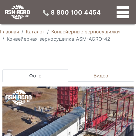
Конвейерные зерносушилки
Универсальные зерновые сепараторы
Конусные силосы
Устройства предварительной подготовки зерна
8 800 100 4454
Главная
Каталог
Конвейерные зерносушилки
Конвейерная зерносушилка ASM-AGRO-42
Фото
Видео