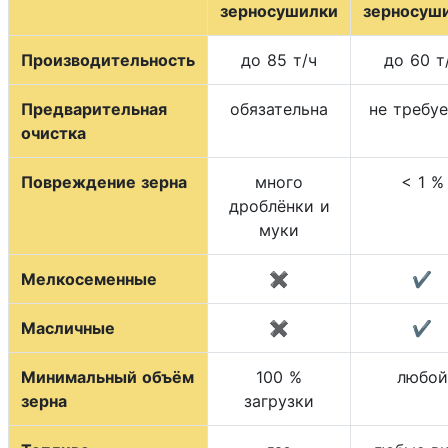
зерносушилки
зерносуш
Производительность
до 85 т/ч
до 60 т
Предварительная
обязательна
не требу
очистка
Повреждение зерна
много
< 1 %
дроблёнки и
муки
Мелкосеменные
✖
✔
Масличные
✖
✔
Минимальный объём
100 %
любой
зерна
загрузки