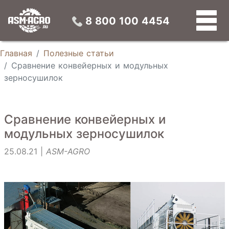
Конвейерные зерносушилки
Универсальные зерновые сепараторы
Конусные силосы
Устройства предварительной подготовки зерна
8 800 100 4454
Главная
Полезные статьи
Сравнение конвейерных и модульных
зерносушилок
Сравнение конвейерных и
модульных зерносушилок
25.08.21 |
ASM-AGRO