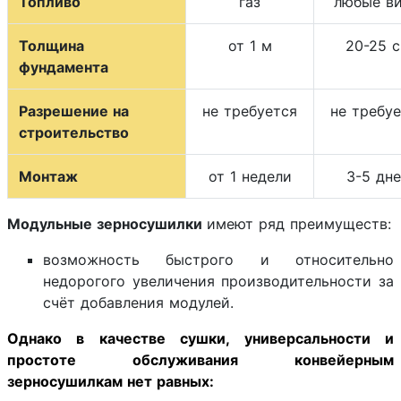
Топливо
газ
любые в
Толщина
от 1 м
20-25 
фундамента
Разрешение на
не требуется
не требу
строительство
Монтаж
от 1 недели
3-5 дн
Модульные зерносушилки
имеют ряд преимуществ:
возможность быстрого и относительно
недорогого увеличения производительности за
счёт добавления модулей.
Однако в качестве сушки, универсальности и
простоте обслуживания конвейерным
зерносушилкам нет равных: