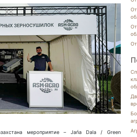
От
об
От
об
От
П
Сп
кл
об
Дв
вр
Бо
аг
Аг
захстана мероприятие – Jańa Dala / Green