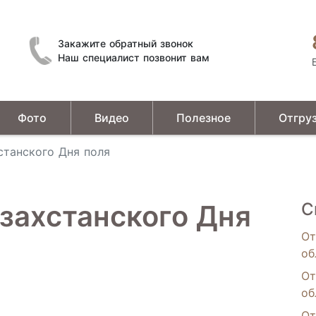
Закажите обратный звонок
Наш специалист позвонит вам
Фото
Видео
Полезное
Отгру
Устройства предварительной подготовки зерна
станского Дня поля
захстанского Дня
С
От
об
От
об
От