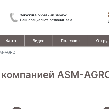
Закажите обратный звонок
Наш специалист позвонит вам
Фото
Видео
Полезное
Отгру
Устройства предварительной подготовки зерна
SM-AGRO
с компанией
ASM-AGR