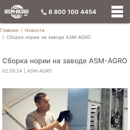
Конвейерные зерносушилки
Универсальные зерновые сепараторы
Конусные силосы
Устройства предварительной подготовки зерна
8 800 100 4454
Главная
Новости
Сборка нории на заводе ASM-AGRO
Сборка нории на заводе ASM-AGRO
02.09.24 |
ASM-AGRO