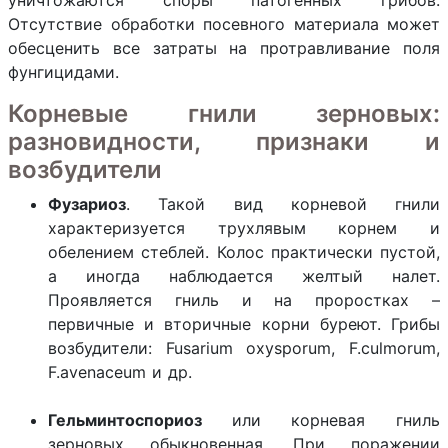
уничтожаются споры патогенных грибов.
Отсутствие обработки посевного материала может
обесценить все затраты на протравливание поля
фунгицидами.
Корневые гнили зерновых:
разновидности, признаки и
возбудители
Фузариоз
. Такой вид корневой гнили
характеризуется трухлявым корнем и
обелением стеблей. Колос практически пустой,
а иногда наблюдается желтый налет.
Проявляется гниль и на проростках –
первичные и вторичные корни буреют. Грибы
возбудители: Fusarium oxysporum, F.culmorum,
F.avenaceum и др.
Гельминтоспориоз
или корневая гниль
зерновых обыкновенная. При поражении