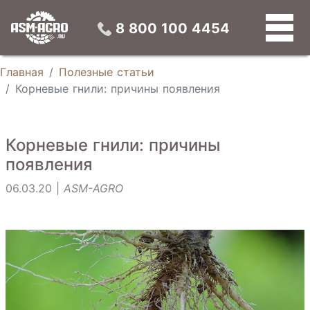
Конвейерные зерносушилки
Универсальные зерновые сепараторы
Конусные силосы
Устройства предварительной подготовки зерна
8 800 100 4454
Главная
Полезные статьи
Корневые гнили: причины появления
Корневые гнили: причины
появления
06.03.20 |
ASM-AGRO