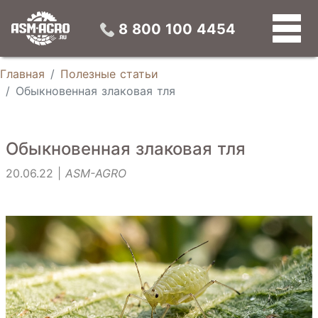
Конвейерные зерносушилки
Универсальные зерновые сепараторы
Конусные силосы
Устройства предварительной подготовки зерна
8 800 100 4454
Главная
Полезные статьи
Обыкновенная злаковая тля
Обыкновенная злаковая тля
20.06.22 |
ASM-AGRO