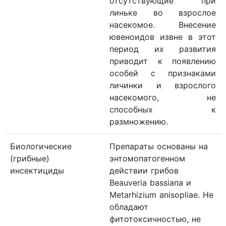
отсутствующие при
линьке во взрослое
насекомое. Внесение
ювеноидов извне в этот
период их развития
приводит к появлению
особей с признаками
личинки и взрослого
насекомого, не
способных к
размножению.
Биологические
Препараты основаны на
(грибные)
энтомопатогенном
инсектициды
действии грибов
Beauveria bassiana и
Metarhizium anisopliae. Не
обладают
фитотоксичностью, не