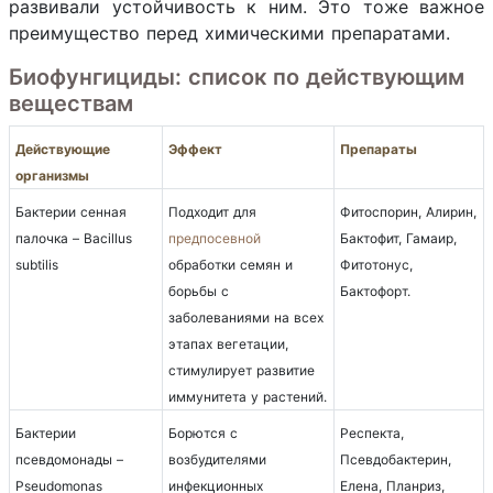
развивали устойчивость к ним. Это тоже важное
преимущество перед химическими препаратами.
Биофунгициды: список по действующим
веществам
Действующие
Эффект
Препараты
организмы
Бактерии сенная
Подходит для
Фитоспорин, Алирин,
палочка – Bacillus
предпосевной
Бактофит, Гамаир,
subtilis
обработки семян и
Фитотонус,
борьбы с
Бактофорт.
заболеваниями на всех
этапах вегетации,
стимулирует развитие
иммунитета у растений.
Бактерии
Борются с
Респекта,
псевдомонады –
возбудителями
Псевдобактерин,
Pseudomonas
инфекционных
Елена, Планриз,