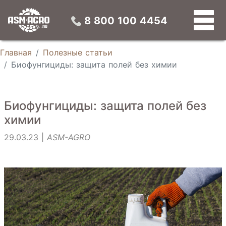
Конвейерные зерносушилки
Универсальные зерновые сепараторы
Конусные силосы
Устройства предварительной подготовки зерна
8 800 100 4454
Главная
Полезные статьи
Биофунгициды: защита полей без химии
Биофунгициды: защита полей без
химии
29.03.23 |
ASM-AGRO