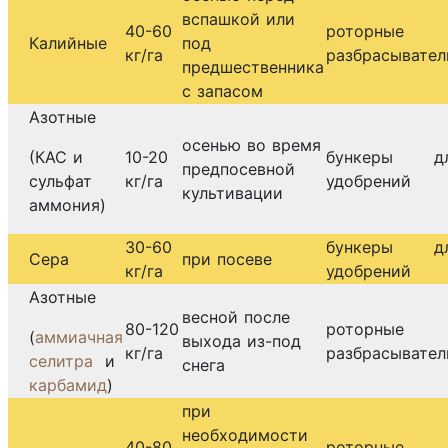
вспашкой или
40-60
роторные
Калийные
под
кг/га
разбрасывате
предшественника
с запасом
Азотные
осенью во время
(КАС и
10-20
бункеры д
предпосевной
сульфат
кг/га
удобрений
культивации
аммония)
30-60
бункеры д
Сера
при посеве
кг/га
удобрений
Азотные
весной после
80-120
роторные
(
аммиачная
выхода из-под
кг/га
разбрасывате
селитра
и
снега
карбамид
)
при
необходимости
40-80
роторные