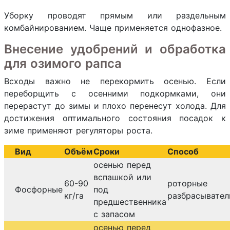
Уборку проводят прямым или раздельным
комбайнированием. Чаще применяется однофазное.
Внесение удобрений и обработка
для озимого рапса
Всходы важно не перекормить осенью. Если
переборщить с осенними подкормками, они
перерастут до зимы и плохо перенесут холода. Для
достижения оптимального состояния посадок к
зиме применяют регуляторы роста.
Вид
Объём
Сроки
Способ
осенью перед
вспашкой или
60-90
роторные
Фосфорные
под
кг/га
разбрасывате
предшественника
с запасом
осенью перед