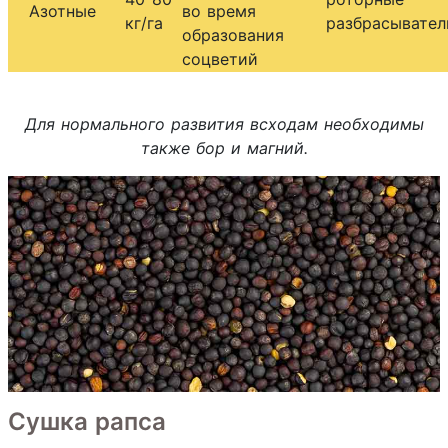
Азотные
во время
кг/га
разбрасывате
образования
соцветий
Для нормального развития всходам необходимы
также бор и магний.
Сушка рапса