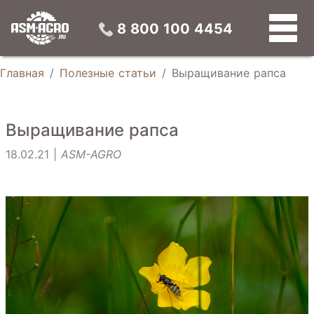
Конвейерные зерносушилки
Универсальные зерновые сепараторы
Конусные силосы
Устройства предварительной подготовки зерна
8 800 100 4454
Главная
Полезные статьи
Выращивание рапса
Выращивание рапса
18.02.21 |
ASM-AGRO