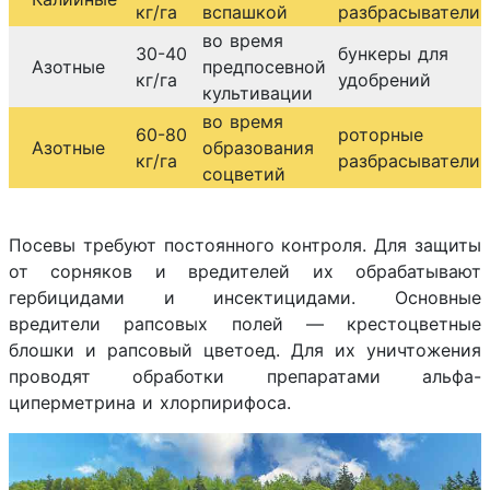
кг/га
вспашкой
разбрасыватели
во время
30-40
бункеры для
Азотные
предпосевной
кг/га
удобрений
культивации
во время
60-80
роторные
Азотные
образования
кг/га
разбрасыватели
соцветий
Посевы требуют постоянного контроля. Для защиты
от сорняков и вредителей их обрабатывают
гербицидами и инсектицидами. Основные
вредители рапсовых полей — крестоцветные
блошки и рапсовый цветоед. Для их уничтожения
проводят обработки препаратами альфа-
циперметрина и хлорпирифоса.